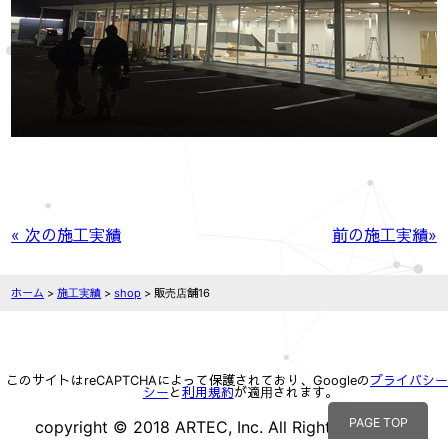
« 次の施工実績
前の施工実績»
ホーム
>
施工実績
>
shop
>
販売店舗16
このサイトはreCAPTCHAによって保護されており、Googleの
プライバシー
シー
と
利用規約
が適用されます。
PAGE TOP
copyright © 2018 ARTEC, Inc. All Rights reserved.