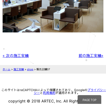
« 次の施工実績
前の施工実績»
ホーム
>
施工実績
>
shop
>
販売店舗07
このサイトはreCAPTCHAによって保護されており、Googleの
プライバシー
シー
と
利用規約
が適用されます。
PAGE TOP
copyright © 2018 ARTEC, Inc. All Rights reserved.